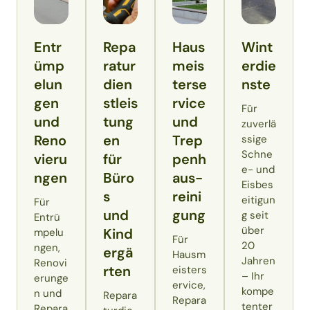
Entr
Repa
Haus
Wint
ümp
ratur
meis
erdie
elun
dien
terse
nste
gen
stleis
rvice
Für
und
tung
und
zuverlä
Reno
en
Trep
ssige
Schne
vieru
für
penh
e- und
ngen
Büro
aus­
Eisbes
s
reini
eitigun
Für
und
gung
g seit
Entrü
über
Kind
mpelu
Für
20
ngen,
ergä
Hausm
Jahren
Renovi
rten
eisters
– Ihr
erunge
ervice,
kompe
n und
Repara
Repara
tenter
Repara