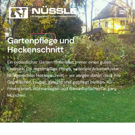
Zum
Main
Inhalt
Menu
springen
Gartenpflege und
Heckenschnitt
Ein ordentlicher Garten hinterlässt immer einen guten
Eindruck. Ob regelmäßige Pflege, saisonale Arbeiten oder
fachgerechter Heckenschnitt – wir sorgen dafür, dass Ihre
Grünflächen sauber, gesund und gepflegt bleiben. Für
Privatgärten, Wohnanlagen und Gewerbeflächen in ganz
München.