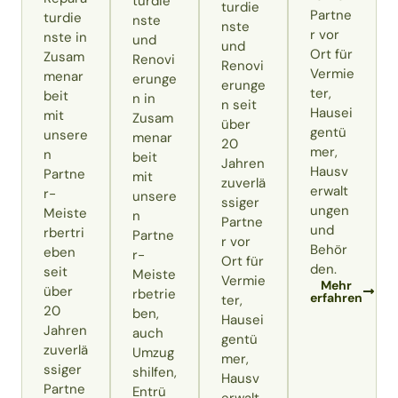
turdie
turdie
Partne
turdie
nste
nste
r vor
nste in
und
und
Ort für
Zusam
Renovi
Renovi
Vermie
menar
erunge
erunge
ter,
beit
n in
n seit
Hausei
mit
Zusam
über
gentü
unsere
menar
20
mer,
n
beit
Jahren
Hausv
Partne
mit
zuverlä
erwalt
r-
unsere
ssiger
ungen
Meiste
n
Partne
und
rbertri
Partne
r vor
Behör
eben
r-
Ort für
den.
seit
Meiste
Vermie
Mehr
über
rbetrie
erfahren
ter,
20
ben,
Hausei
Jahren
auch
gentü
zuverlä
Umzug
mer,
ssiger
shilfen,
Hausv
Partne
Entrü