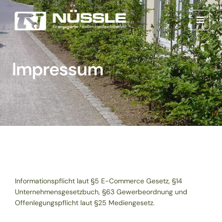
Zum
Main
Inhalt
Menu
springen
Impressum
Informationspflicht laut §5 E-Commerce Gesetz, §14
Unternehmensgesetzbuch, §63 Gewerbeordnung und
Offenlegungspflicht laut §25 Mediengesetz.